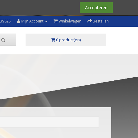
Accepteren
239625
Mijn Account
Winkelwagen
Bestellen
0 product(en)