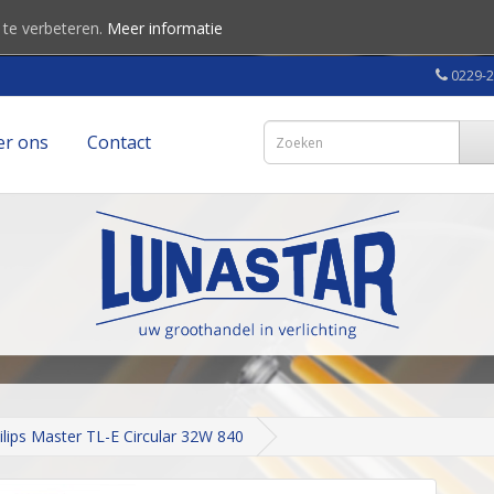
 te verbeteren.
Meer informatie
0229-
er ons
Contact
ilips Master TL-E Circular 32W 840