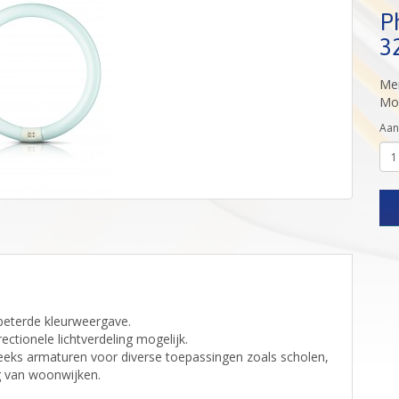
Ph
3
Me
Mod
Aan
rbeterde kleurweergave.
tionele lichtverdeling mogelijk.
reeks armaturen voor diverse toepassingen zoals scholen,
g van woonwijken.
.