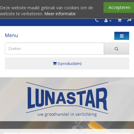
Accepteren
Deze website maakt gebruik van cookies om de
website te verbeteren.
Meer informatie
Menu
0 product(en)