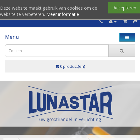
Accepteren
Deze website maakt gebruik van cookies om de
website te verbeteren.
Meer informatie
Menu
0 product(en)