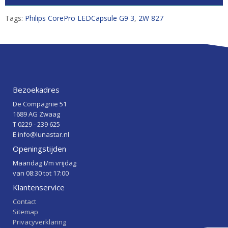
Tags:
Philips CorePro LEDCapsule G9 3
,
2W 827
Bezoekadres
De Compagnie 51
1689 AG Zwaag
T 0229 - 239 625
E info@lunastar.nl
Openingstijden
Maandag t/m vrijdag
van 08:30 tot 17:00
Klantenservice
Contact
Sitemap
Privacyverklaring