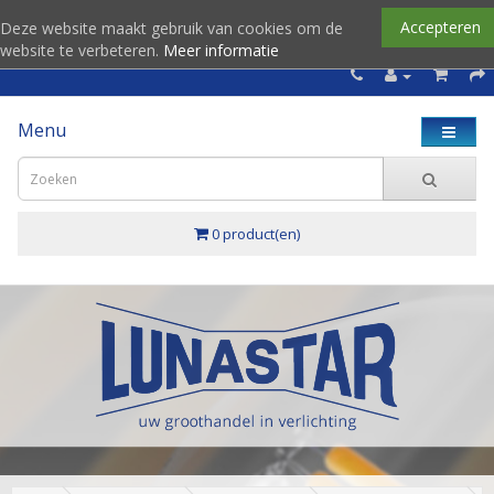
Accepteren
Deze website maakt gebruik van cookies om de
website te verbeteren.
Meer informatie
Menu
0 product(en)