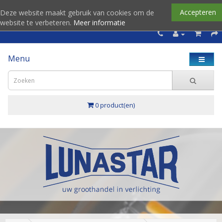
Accepteren
Deze website maakt gebruik van cookies om de
website te verbeteren.
Meer informatie
Menu
0 product(en)