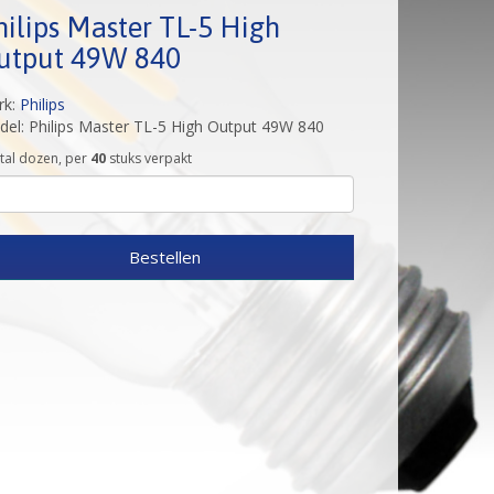
hilips Master TL-5 High
utput 49W 840
rk:
Philips
el: Philips Master TL-5 High Output 49W 840
tal dozen, per
40
stuks verpakt
Bestellen