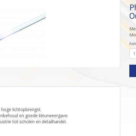
P
O
Me
Mod
Aan
 hoge lichtopbrengst.
menbehoud en goede kleurweergave.
strie tot scholen en detailhandel.
.