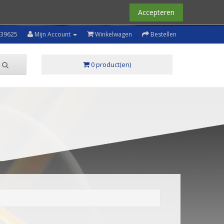
Accepteren
239625
Mijn Account
Winkelwagen
Bestellen
0 product(en)