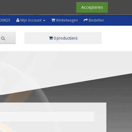
Accepteren
239625
Mijn Account
Winkelwagen
Bestellen
0 product(en)