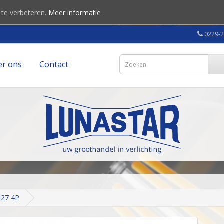
 te verbeteren.
Meer informatie
0229-
er ons
Contact
827 4P