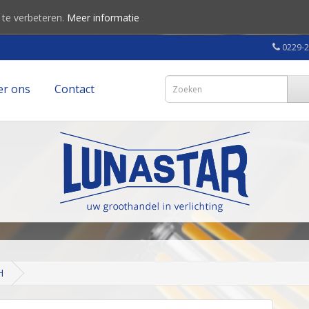
 te verbeteren.
Meer informatie
0229-
er ons
Contact
H