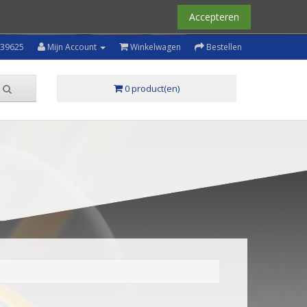
Accepteren
239625
Mijn Account
Winkelwagen
Bestellen
0 product(en)