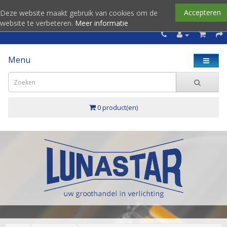
Accepteren
Deze website maakt gebruik van cookies om de
website te verbeteren.
Meer informatie
Menu
0 product(en)