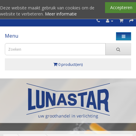
Accepteren
Deze website maakt gebruik van cookies om de
website te verbeteren.
Meer informatie
Menu
0 product(en)