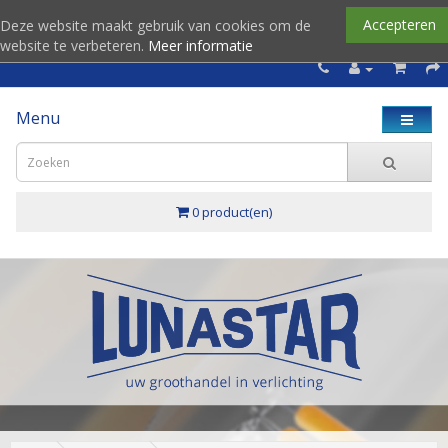
Accepteren
Deze website maakt gebruik van cookies om de
website te verbeteren.
Meer informatie
Menu
0 product(en)